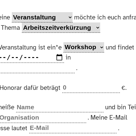
eine
möchte ich euch anfr
 Thema
Veranstaltung ist ein*e
und findet 
in
.
Honorar dafür beträgt
€.
 heiße
und bin Tei
Meine E-Mail
.
sse lautet
.