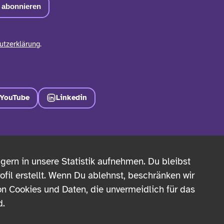
utzerklärung
.
YouTube
Linkedin
NSTIGES
ern in unsere Statistik aufnehmen. Du bleibst
TAKT
fil erstellt. Wenn Du ablehnst, beschränken wir
n Cookies und Daten, die unvermeidlich für das
PRESSUM
d.
ENSCHUTZ
NSPARENZ