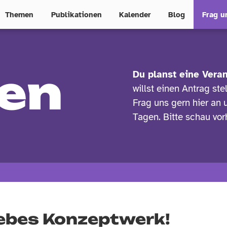
Themen
Publikationen
Kalender
Blog
Frag u
en
Du planst eine Vera
willst einen Antrag st
Frag uns gern hier an
Tagen. Bitte schau vo
ebes Konzeptwerk!