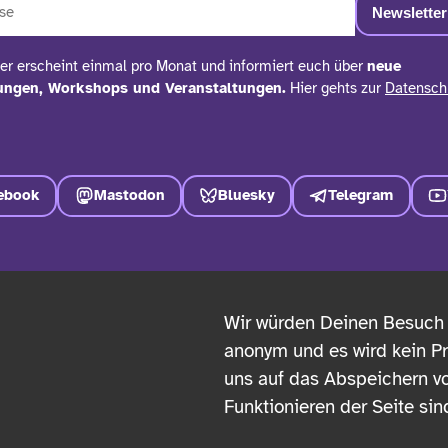
er erscheint einmal pro Monat und informiert euch über
neue
hungen, Workshops und Veranstaltungen.
Hier gehts zur
Datensch
ebook
Mastodon
Bluesky
Telegram
DAS KONZEPTWERK
UNTERSTÜTZEN
SO
Wir würden Deinen Besuch g
ÜBER UNS
SPENDEN
KON
anonym und es wird kein Pro
uns auf das Abspeichern vo
TEAM
OFFENE STELLEN
IM
Funktionieren der Seite sin
IN DER PRESSE
ANFRAGEN
DAT
LEICHTE SPRACHE
NEWSLETTER
TRA