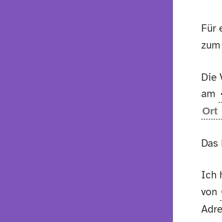
Für 
zum
Die 
am
Das 
Ich
von
Adre