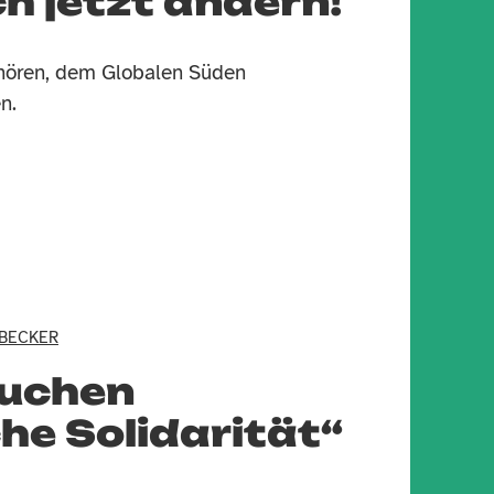
h jetzt ändern!
hören, dem Globalen Süden
n.
 BECKER
auchen
che Solidarität“