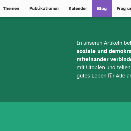
Themen
Publikationen
Kalender
Blog
Frag u
In unseren Artikeln b
n
e
u
e
soziale und demokra
ö
k
o
n
o
m
i
e
miteinander verbind
mit Utopien und teilen
gutes Leben für Alle a