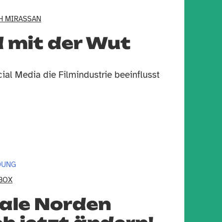
H MIRASSAN
 mit der Wut
ial Media die Filmindustrie beeinflusst
DUNG
BOX
bale Norden