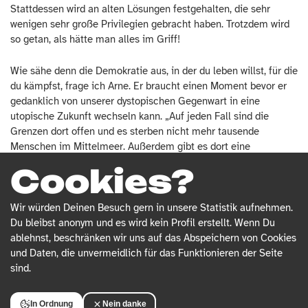
Stattdessen wird an alten Lösungen festgehalten, die sehr
wenigen sehr große Privilegien gebracht haben. Trotzdem wird
so getan, als hätte man alles im Griff!
Wie sähe denn die Demokratie aus, in der du leben willst, für die
du kämpfst, frage ich Arne. Er braucht einen Moment bevor er
gedanklich von unserer dystopischen Gegenwart in eine
utopische Zukunft wechseln kann. „Auf jeden Fall sind die
Grenzen dort offen und es sterben nicht mehr tausende
Menschen im Mittelmeer. Außerdem gibt es dort eine
menschenwürdige Grundsicherung und keinen Arbeitszwang
Cookies?
mehr. Der heutige Überreichtum einiger Weniger wurde als das
erkannt, was er ist – strukturelle Gewalt – und durch sehr starke
Besteuerung und Enteignung umverteilt. Wir würden so leben,
Wir würden Deinen Besuch gern in unsere Statistik aufnehmen.
dass unsere natürliche Lebensgrundlage regenerieren kann,
Du bleibst anonym und es wird kein Profil erstellt. Wenn Du
statt weiterhin so übermäßig viel Ressourcen zu verbrauchen
ablehnst, beschränken wir uns auf das Abspeichern von Cookies
und Verschmutzung zu erzeugen. Es gäbe öffentliche und
und Daten, die unvermeidlich für das Funktionieren der Seite
kostenlose Bildung, Gesundheitsversorgung und Mobilität, statt
sind.
immer weitere Privatisierungen und Sparmaßnahmen in diesen
Bereichen.“ Darüber wird aber wenig geredet, stellt Arne
In Ordnung
Nein danke