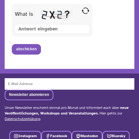
What is
SOLVE
THE
MATH
PROBLEM
SHOWN
IN
THE
IMAGE
TO
CONTINUE.
Unser Newsletter erscheint einmal pro Monat und informiert euch über
neue
Veröffentlichungen, Workshops und Veranstaltungen.
Hier gehts zur
Datenschutzerklärung
.
Instagram
Facebook
Mastodon
Bluesky