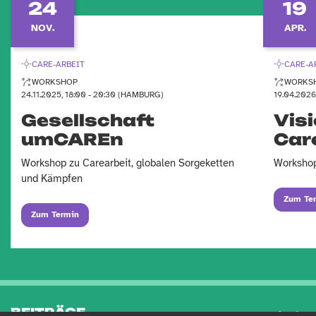
24
19
NOV.
APR.
CARE-ARBEIT
CARE-A
WORKSHOP
WORKS
24.11.2025, 18:00 - 20:30 (HAMBURG)
19.04.202
Gesellschaft
Visi
umCAREn
Car
Workshop zu Carearbeit, globalen Sorgeketten
Workshop
und Kämpfen
Zum Te
Zum Termin
BEITRÄGE