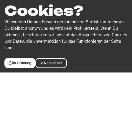
Cookies?
Wir würden Deinen Besuch gern in unsere Statistik aufnehmen.
Du bleibst anonym und es wird kein Profil erstellt. Wenn Du
ablehnst, beschränken wir uns auf das Abspeichern von Cookies
und Daten, die unvermeidlich für das Funktionieren der Seite
sind.
In Ordnung
Nein danke
CARE-ARBEIT
CARE-A
26. FEBRUAR 2026 /
KLEO BECKER
3. FEBRUA
„Wir brauchen
Arb
öffentliche
der
Solidarität“