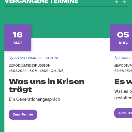
VERGANGENE TERMINE
16
05
MAI
AUG.
TRANSFORMATIVE BILDUNG
TRANSF
PODIUMSDISKUSSION
PODIUM
16.05.2025, 16:00 - 18:00 (ONLINE)
05.08.2025
Was uns in Krisen
Es 
trägt
Was es b
gestalte
Ein Generationengespräch
Zum Te
Zum Termin