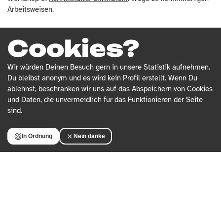
Arbeitsweisen.
Cookies?
17.09.2026 | 10-16.30 Uhr | KulturGut Schönefeld
Wir würden Deinen Besuch gern in unsere Statistik aufnehmen.
Du bleibst anonym und es wird kein Profil erstellt. Wenn Du
ablehnst, beschränken wir uns auf das Abspeichern von Cookies
und Daten, die unvermeidlich für das Funktionieren der Seite
Workshop 4:
Zwischen Engagement und Erschöpfung
.
sind.
Überlastungssysteme erkennen und umgestalten.
In Ordnung
Nein danke
02.10.2026 | 10-16.30 Uhr | Heizhaus
Workshop 5:
Konflikte in der Stadtteilarbeit
. Strukturen
verstehen, Rollen klären, Handlungsspielräume stärken.