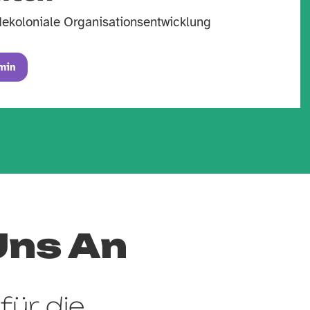
dekoloniale Organisationsentwicklung
min
Uns An
 für die