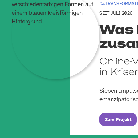
TRANSFORMATI
SEIT JULI 2026
Was h
zus
Online-
in Krise
Sieben Impuls
emanzipatoris
Zum Projekt