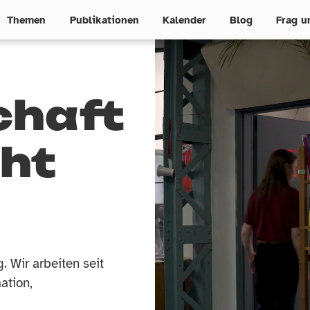
Themen
Publikationen
Kalender
Blog
Frag u
chaft
n
e
u
e
ö
k
o
n
o
m
i
e
ht
. Wir arbeiten seit
ation,