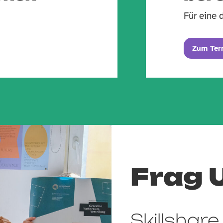
Für eine 
Zum Ter
Frag 
Skillshare