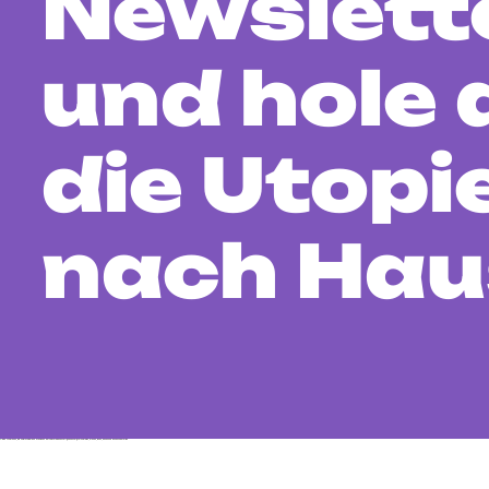
Newslett
und hole 
die Utopi
nach Hau