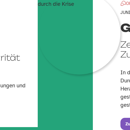
O
JUNI
G
Ze
Z
rität
In d
Dur
gungen und
Her
ges
gest
Z