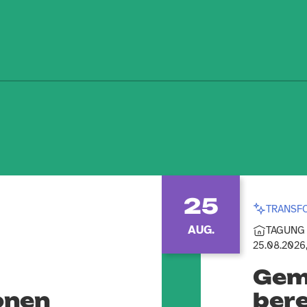
25
TRANSF
AUG.
TAGUNG
25.08.2026,
Gem
onen
bere