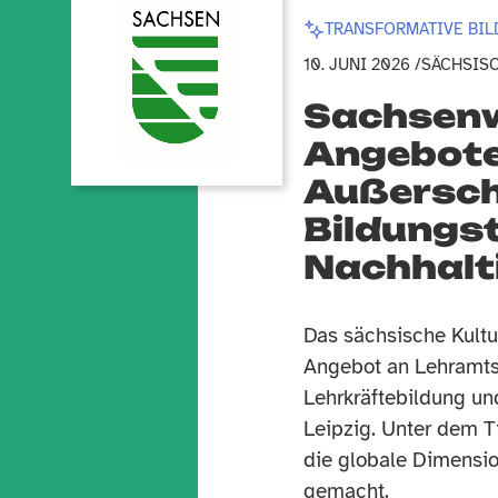
TRANSFORMATIVE BI
10. JUNI 2026 /
SÄCHSISC
Sachsenw
Angebote
Außersch
Bildungs
Nachhalti
Das sächsische Kultu
Angebot an Lehramts
Lehrkräftebildung un
Leipzig. Unter dem T
die globale Dimensio
gemacht.