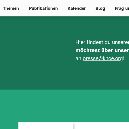
Themen
Publikationen
Kalender
Blog
Frag u
Hier findest du unser
n
e
u
e
möchtest über unser
ö
k
o
n
o
m
i
e
an
presse@knoe.org
!