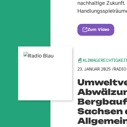
nachhaltige Zukunft.
Handlungsspielräume
Zum Video
KLIMAGERECHTIGKEI
23. JANUAR 2025 /
RADIO
Umweltve
Abwälzun
Bergbauf
Sachsen 
Allgemei