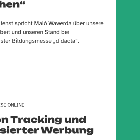
ehen“
enst spricht Maló Wawerda über unsere
rbeit und unseren Stand bei
ster Bildungsmesse „didacta“.
ISE ONLINE
on Tracking und
isierter Werbung