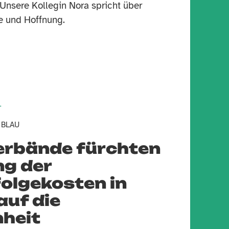
 Unsere Kollegin Nora spricht über
 und Hoffnung.
T
 BLAU
rbände fürchten
g der
olgekosten in
auf die
nheit