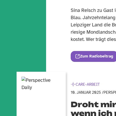
Sina Reisch zu Gast
Blau. Jahrzehntelang
Leipziger Land die B
riesige Mondlandscha
kostet. Wer trägt die
Zum Radiobeitrag
CARE-ARBEIT
10. JANUAR 2025 /
PERSP
Droht mir
wenn ich 