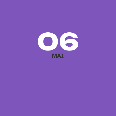
06
MAI