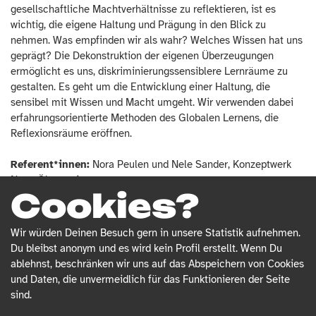
gesellschaftliche Machtverhältnisse zu reflektieren, ist es 
wichtig, die eigene Haltung und Prägung in den Blick zu 
nehmen. Was empfinden wir als wahr? Welches Wissen hat uns 
geprägt? Die Dekonstruktion der eigenen Überzeugungen 
ermöglicht es uns, diskriminierungssensiblere Lernräume zu 
gestalten. Es geht um die Entwicklung einer Haltung, die 
sensibel mit Wissen und Macht umgeht. Wir verwenden dabei 
erfahrungsorientierte Methoden des Globalen Lernens, die 
Reflexionsräume eröffnen.
Referent*innen:
 Nora Peulen und Nele Sander, Konzeptwerk 
Neue Ökonomie
Cookies?
Kosten:
 Teilnahmebeitrag zwischen 10 – 60 Euro. Wir möchten 
allen Menschen die Teilnahme ermöglichen. Bitte prüft, welcher 
Betrag für Euch möglich ist.
Wir würden Deinen Besuch gern in unsere Statistik aufnehmen.
Anmeldung:
Das Training ist zweiteilig und für den Besuch 
Du bleibst anonym und es wird kein Profil erstellt. Wenn Du
beider Veranstaltungen kann ein Teilnahmezertifikat ausgestellt 
ablehnst, beschränken wir uns auf das Abspeichern von Cookies
werden. Eine Teilnahme an nur einem Abend ist ebenfalls 
und Daten, die unvermeidlich für das Funktionieren der Seite
möglich. Auch Kurzentschlossene sind willkommen. Bitte 
sind.
meldet Euch über das Anmeldeformular zur besseren 