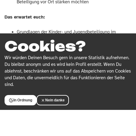
Beteiligung vor Ort stärken möchten
Das erwartet euch:
Grundlagen der Kinder- und Jugendbeteiligung im
Strukturwandel
Cookies?
Spannende und wirksame Bildungs- und
Beteiligungsmethoden und Formate
Wir würden Deinen Besuch gern in unsere Statistik aufnehmen.
Jugendgerechte Ansprache und Kommunikation
Du bleibst anonym und es wird kein Profil erstellt. Wenn Du
ablehnst, beschränken wir uns auf das Abspeichern von Cookies
Austausch und Vernetzung mit Expert*innen und anderen
und Daten, die unvermeidlich für das Funktionieren der Seite
Teilnehmenden
sind.
Unterstützung bei der Entwicklung eigener Projekte
Informationen zu Fördermöglichkeiten und Netzwerken
In Ordnung
Nein danke
Teilnahme:
kostenfrei
Inklusive:
Verpflegung und Unterkunft (Übernachtungswunsch
bitte angeben bei hedy.keller@struktur-wandeln.de)