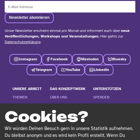
Unser Newsletter erscheint einmal pro Monat und informiert euch über
neue
Veröffentlichungen, Workshops und Veranstaltungen.
Hier gehts zur
Datenschutzerklärung
.
Instagram
Facebook
Mastodon
Bluesky
Telegram
YouTube
Linkedin
UNSERE ARBEIT
DAS KONZEPTWERK
UNTERSTÜTZEN
THEMEN
ÜBER UNS
SPENDEN
PROJEKTE
TEAM
OFFENE STELLEN
Cookies?
PUBLIKATIONEN
IN DER PRESSE
ANFRAGEN
BLOG
LEICHTE SPRACHE
NEWSLETTER
Wir würden Deinen Besuch gern in unsere Statistik aufnehmen.
KALENDER
PRESSEMITTEILUNGEN
Du bleibst anonym und es wird kein Profil erstellt. Wenn Du
SONSTIGES