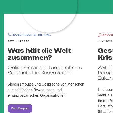
TRANSFORMATIVE BILDUNG
ORGANI
SEIT JULI 2026
JUNI 2026
Was hält die Welt
Ges
zusammen?
Kri
Online-Veranstaltungsreihe zu
Zeit f
Solidarität in Krisenzeiten
Persp
Zuku
Sieben Impulse und Gespräche von Menschen
In diesen
aus politischen Bewegungen und
mehr als
emanzipatorischen Organisationen
ihr mit 
Herausfo
Zum Projekt
Situation