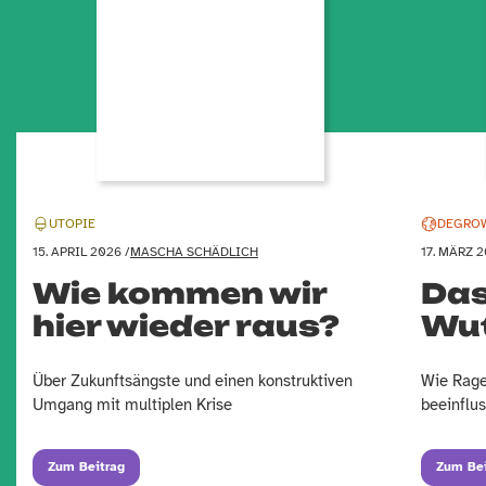
UTOPIE
DEGRO
15. APRIL 2026 /
MASCHA SCHÄDLICH
17. MÄRZ 2
Wie kommen wir
Das
hier wieder raus?
Wu
Über Zukunftsängste und einen konstruktiven
Wie Rage
Umgang mit multiplen Krise
beeinflus
Zum Beitrag
Zum Bei