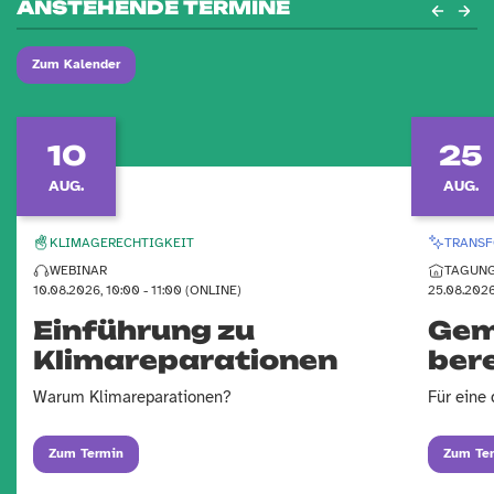
ANSTEHENDE TERMINE
Zum Kalender
10
25
AUG.
AUG.
KLIMAGERECHTIGKEIT
TRANSF
WEBINAR
TAGUN
10.08.2026, 10:00 - 11:00 (ONLINE)
25.08.2026
Einführung zu
Gem
Klimareparationen
ber
Warum Klimareparationen?
Für eine
Zum Termin
Zum Te