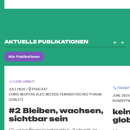
AKTUELLE PUBLIKATIONEN
Alle Publikationen
CARE-ARBEIT
TRANSF
JULI 2026 /
PODCAST
CHRIS NEUFFER, KLEO BECKER, FEMINISTISCHES*FORUM
JUNI 2026
GÖRLITZ
KONZEPTW
#2 Bleiben, wachsen,
kei
sichtbar sein
glo