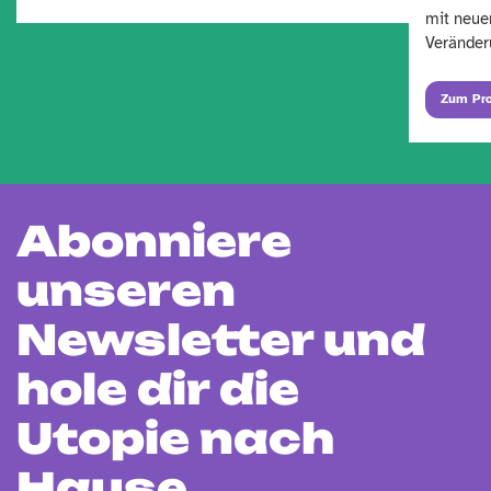
mit neue
Veränder
Zum Pro
Abonniere
unseren
Newsletter und
hole dir die
Utopie nach
Hause