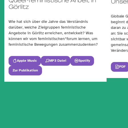
Queer-feministische Arbeit in
Unser
Görlitz
Globale G
Wie hat sich über die Jahre das Verständnis
beginnt 
darüber, welche Zielgruppen feministische
daran zu 
Angebote in Görlitz erreichen, entwickelt? Was
an: Sie 
können wir vom feministischen*forum lernen, um
sichtbar
feministische Bewegungen zusammenzudenken?
gemeinsa
Veränderu
Apple Music
MP3 Datei
Spotify
PDF
Zur Publikation