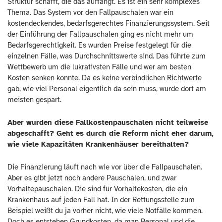
Struktur schafft, die das auffängt. Es ist ein sehr komplexes
Thema. Das System vor den Fallpauschalen war ein
kostendeckendes, bedarfsgerechtes Finanzierungssystem. Seit
der Einführung der Fallpauschalen ging es nicht mehr um
Bedarfsgerechtigkeit. Es wurden Preise festgelegt für die
einzelnen Fälle, was Durchschnittswerte sind. Das führte zum
Wettbewerb um die lukrativsten Fälle und wer am besten
Kosten senken konnte. Da es keine verbindlichen Richtwerte
gab, wie viel Personal eigentlich da sein muss, wurde dort am
meisten gespart.
Aber wurden diese Fallkostenpauschalen nicht teilweise
abgeschafft? Geht es durch die Reform nicht eher darum,
wie viele Kapazitäten Krankenhäuser bereithalten?
Die Finanzierung läuft nach wie vor über die Fallpauschalen.
Aber es gibt jetzt noch andere Pauschalen, und zwar
Vorhaltepauschalen. Die sind für Vorhaltekosten, die ein
Krankenhaus auf jeden Fall hat. In der Rettungsstelle zum
Beispiel weißt du ja vorher nicht, wie viele Notfälle kommen.
Doch es entstehen Grundkosten, da man Personal und die