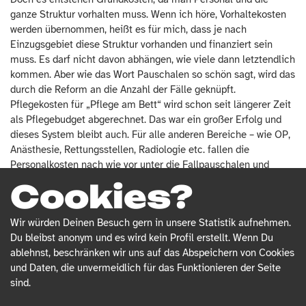
ganze Struktur vorhalten muss. Wenn ich höre, Vorhaltekosten
werden übernommen, heißt es für mich, dass je nach
Einzugsgebiet diese Struktur vorhanden und finanziert sein
muss. Es darf nicht davon abhängen, wie viele dann letztendlich
kommen. Aber wie das Wort Pauschalen so schön sagt, wird das
durch die Reform an die Anzahl der Fälle geknüpft.
Pflegekosten für „Pflege am Bett“ wird schon seit längerer Zeit
als Pflegebudget abgerechnet. Das war ein großer Erfolg und
dieses System bleibt auch. Für alle anderen Bereiche – wie OP,
Anästhesie, Rettungsstellen, Radiologie etc. fallen die
Personalkosten nach wie vor unter die Fallpauschalen und
zukünftig auch unter die Vorhaltepauschalen – das alles ohne
Cookies?
verbindliche Personalvorgaben.
Wir würden Deinen Besuch gern in unsere Statistik aufnehmen.
Das heißt, es entsteht wieder ein ökonomischer Druck?
Du bleibst anonym und es wird kein Profil erstellt. Wenn Du
ablehnst, beschränken wir uns auf das Abspeichern von Cookies
Ja, das geht doch nicht. Wenn Krankenhäuser mehr Fälle haben,
und Daten, die unvermeidlich für das Funktionieren der Seite
bekommen sie nicht mehr Geld. Wenn sie weniger Fälle haben,
sind.
wird ihnen das Geld abgezogen und wird auf andere
Krankenhäuser verteilt. Das heißt, dieser Wettbewerb zwischen