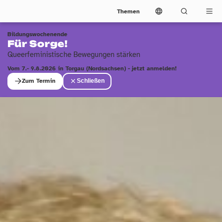
Themen
Bildungswochenende
Für Sorge!
Queerfeministische Bewegungen stärken
Vom 7.- 9.8.2026 in Torgau (Nordsachsen) - jetzt anmelden!
Zum Termin
Schließen