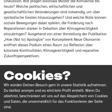
Diskussion. Wie prägen koloniale Muster die Klimakrise bis
heute? Welche politischen, wirtschaftlichen und
gesellschaftlichen Veränderungen sind notwendig, um über
symbolische Gesten hinauszugehen? Und welche Rolle können
soziale Bewegungen dabei spielen, die Forderung nach
Reparationen stärker in Debatten über Klimagerechtigkeit
einzubringen? Ausgehend von einer Vorstellung der Publikation
„How (Not to) Apologize“ von Konzeptwerk Neue Ökonomie
eröffnet dieses Podium einen Raum zur Reflexion über
koloniale Kontinuitäten, Klimagerechtigkeit und reparative
Zukunftsperspektiven.
Teilnehmende:
Cookies?
Aaron Alexandre Cuyugan arbeitet im Klimagerechtigkeitsteam
des Konzeptwerks Neue Ökonomie. Er ist zertifizierter Policy-
Wir würden Deinen Besuch gern in unsere Statistik aufnehmen.
Analyst, angehender Fotojournalist und engagierter
Du bleibst anonym und es wird kein Profil erstellt. Wenn Du
Klimaaktivist. Seine aktuelle Projektarbeit konzentriert sich
ablehnst, beschränken wir uns auf das Abspeichern von Cookies
darauf, Klimareparationen und Klimagerechtigkeit für den
und Daten, die unvermeidlich für das Funktionieren der Seite
Globalen Süden stärker in den Fokus der deutschen
sind.
Zivilgesellschaft zu rücken.